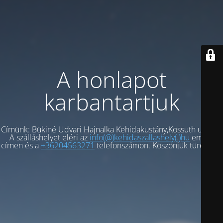
A honlapot
karbantartjuk
Címünk: Bükiné Udvari Hajnalka Kehidakustány,Kossuth ut 54/a
A szálláshelyet eléri az
info(@)kehidaszallashely(.)hu
email-
címen és a
+36204563271
telefonszámon. Köszönjük türelmét.