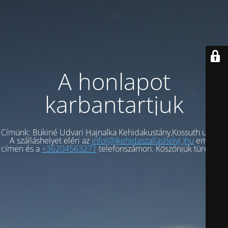
A honlapot
karbantartjuk
Címünk: Bükiné Udvari Hajnalka Kehidakustány,Kossuth ut 54/a
A szálláshelyet eléri az
info(@)kehidaszallashely(.)hu
email-
címen és a
+36204563271
telefonszámon. Köszönjük türelmét.